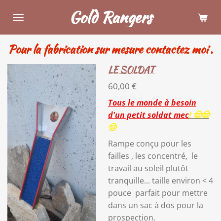
Gold Rangers
Passer
au
contenu
Pour la fabrication sur mesure contactez moi .
principal
LE SOLDAT
60,00 €
Tous le monde à besoin
d'un petit soldat mec
! 🤠🤠
🤠
Rampe conçu pour les
failles , les concentré, le
travail au soleil plutôt
tranquille... taille environ < 4
pouce parfait pour mettre
dans un sac à dos pour la
prospection.