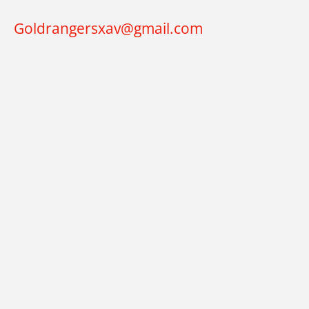
e
o
r
k
a
Goldrangersxav@gmail.com
m