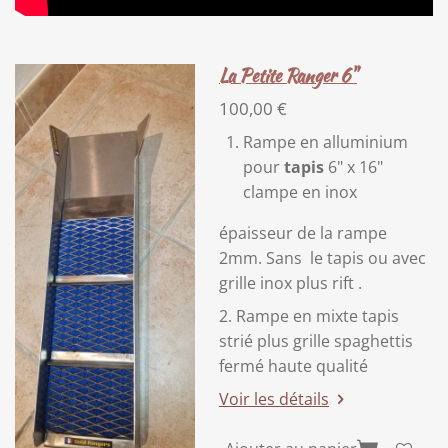
La Petite Ranger 6"
100,00 €
Rampe en alluminium
pour
tapis
6" x 16"
clampe en inox
épaisseur de la rampe
2mm. Sans le tapis ou avec
grille inox plus rift .
2. Rampe en mixte tapis
strié plus grille spaghettis
fermé haute qualité
Voir les détails