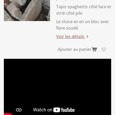
Tapis spaghettis côté face et
strié côté pile
Le sluice es en un bloc avec
flare soudé
Voir les détails
Ajouter au panier