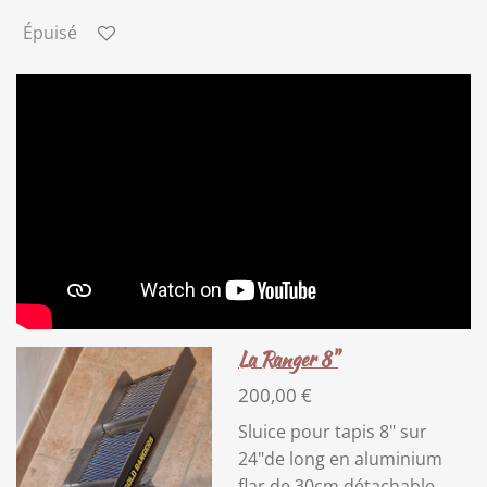
Épuisé
La Ranger 8"
200,00 €
Sluice pour tapis 8" sur
24"de long en aluminium
flar de 30cm détachable