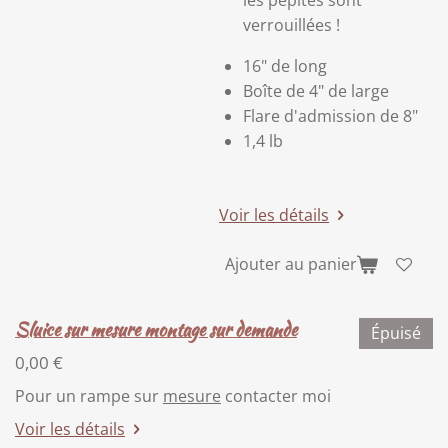
verrouillées !
16" de long
Boîte de 4" de large
Flare d'admission de 8"
1,4 lb
Voir les détails
Ajouter au panier
Sluice sur mesure montage sur demande
Épuisé
0,00 €
Pour un rampe sur
mesure
contacter moi
Voir les détails