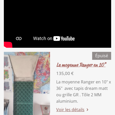
Épuisé
La moyenne Ranger en 10"
135,00 €
La moyenne Ranger en 10" x
36" avec tapis dream matt
ou grille GR . Tôle 2 MM
aluminium.
Voir les détails