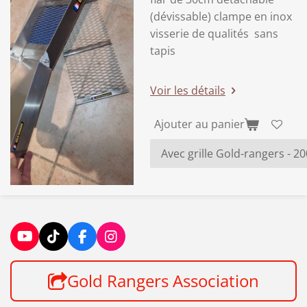
(dévissable) clampe en inox
visserie de qualités sans
tapis
Voir les détails
Ajouter au panier
Y
T
F
I
o
i
a
n
u
k
c
s
Gold Rangers Association
T
T
e
t
u
o
b
a
b
k
o
g