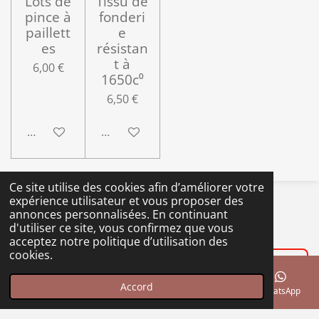
Lots de
Tissu de
pince à
fonderi
paillett
e
es
résistan
t à
6,00 €
1650c⁰
6,50 €
Ajouter au panier
Ajouter au panier
Ce site utilise des cookies afin d’améliorer votre
expérience utilisateur et vous proposer des
annonces personnalisées. En continuant
d'utiliser ce site, vous confirmez que vous
Y
T
F
I
acceptez notre politique d’utilisation des
o
i
a
n
cookies.
u
k
c
s
Gold Rangers Association
T
T
e
t
u
o
b
a
Accord
E-mail
Téléphone
Carte
Facebook
WhatsApp
b
k
o
g
e
o
r