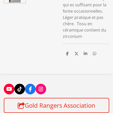
qui es suffisant pour la
fonte occasionnelles.
Léger pratique et pas
chère. Tissu en
céramique contient du
zirconium
P
P
P
P
a
a
a
a
r
r
r
r
t
t
t
t
a
a
a
a
g
g
g
g
e
e
e
e
r
r
r
r
Y
T
F
I
o
i
a
n
u
k
c
s
Gold Rangers Association
T
T
e
t
u
o
b
a