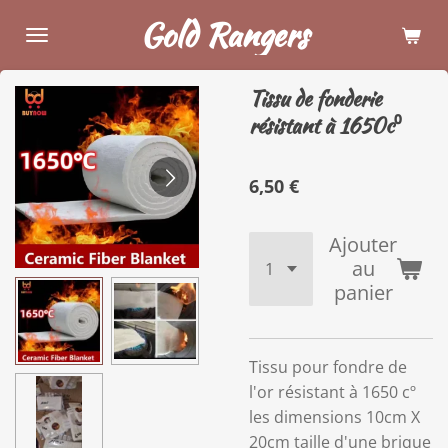
Gold Rangers
Passer
au
contenu
Tissu de fonderie
principal
résistant à 1650c⁰
6,50 €
Ajouter
au
panier
Tissu pour fondre de
l'or résistant à 1650 cº
les dimensions 10cm X
20cm taille d'une brique