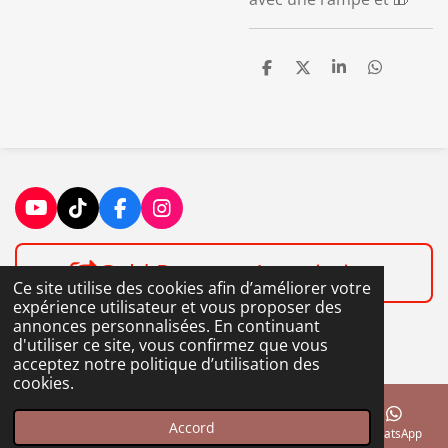
P
P
P
P
a
a
a
a
r
r
r
r
t
t
t
t
a
a
a
a
g
g
g
g
e
e
e
e
r
r
r
r
Y
T
F
I
o
i
a
n
u
k
c
s
Gold Rangers Association
T
T
e
t
Ce site utilise des cookies afin d’améliorer votre
u
o
b
a
expérience utilisateur et vous proposer des
b
k
o
g
annonces personnalisées. En continuant
e
o
r
d'utiliser ce site, vous confirmez que vous
k
a
Goldrangersxav@gmail.com
acceptez notre politique d’utilisation des
m
cookies.
Accord
E-mail
Téléphone
Carte
Facebook
WhatsApp