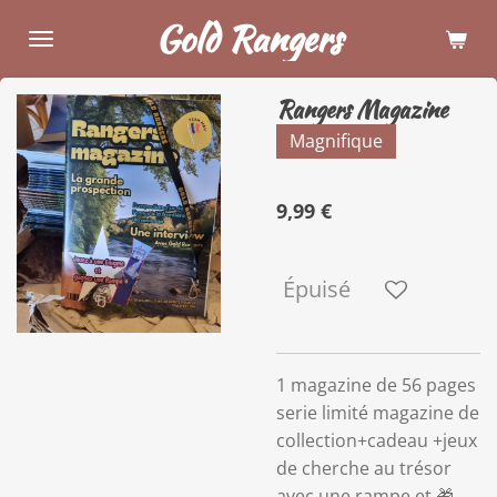
Gold Rangers
Passer
au
contenu
Rangers Magazine
principal
Magnifique
9,99 €
Épuisé
1 magazine de 56 pages
serie limité magazine de
collection+cadeau +jeux
de cherche au trésor
avec une rampe et 🎁